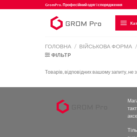
Skip
GromPro. Професійний одяг і спорядження
to
content
Кат
ГОЛОВНА
/
ВІЙСЬКОВА ФОРМА
ФІЛЬТР
Товарів, відповідних вашому запиту, не 
Маг
такт
аксе
Тіль