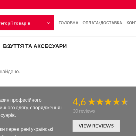
егорії товарів
ГОЛОВНА
ОПЛАТА/ДОСТАВКА
КОН
/
ВЗУТТЯ ТА АКСЕСУАРИ
знайдено.
4,6
азин професійного
ичного одягу, спорядження і
30 reviews
суарів.
VIEW REVIEWS
ки перевірені українські