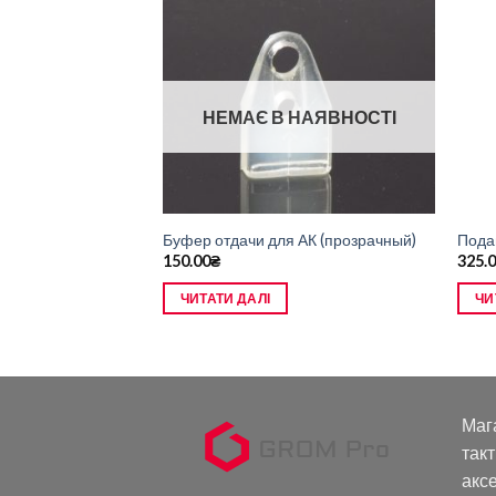
НАЯВНОСТІ
НЕМАЄ В НАЯВНОСТІ
 для АК Планка-У
Буфер отдачи для АК (прозрачный)
Пода
150.00
₴
325.
ЧИТАТИ ДАЛІ
ЧИ
Маг
такт
аксе