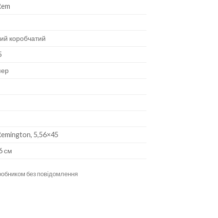
Rem
ий коробчатий
5
мер
Remington, 5,56×45
6 см
иробником без повідомлення
 кількість