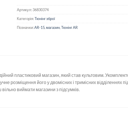
Артикул:
36830374
Категорія:
Тюнінг зброї
Позначки:
AR-15
,
магазин
,
Тюнінг AR
адійний пластиковий магазин, який став культовим. Укомплек
чне розміщення його у двомісних і тримісних відділеннях пі
вільно виймати магазини з підсумків.