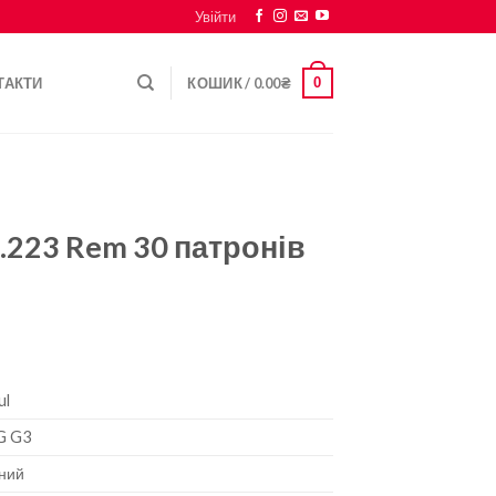
Увійти
0
ТАКТИ
КОШИК /
0.00
₴
.223 Rem 30 патронів
ul
G G3
чний