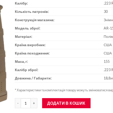
Калібр:
.223 
Кількість патронів:
30
Конструкція магазина:
Знімн
Модель зброї:
AR-1
Матеріал:
Полі
Країна виробник:
США
Країна походження:
США
Маса, г:
155
Калібр зброї:
.223 
Довжина / Габарити:
18,8х
* Характеристики та комплектація товару можуть змінюватися в
Магазин Magpul PMAG G3 кал .223 Rem 30 патронів AR-15
ДОДАТИ В КОШИК