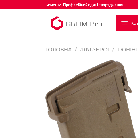
Skip
GromPro. Професійний одяг і спорядження
to
content
Кат
ГОЛОВНА
/
ДЛЯ ЗБРОЇ
/
ТЮНІНГ