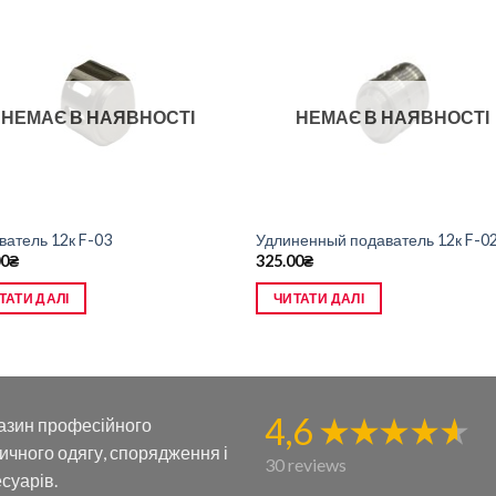
НЕМАЄ В НАЯВНОСТІ
НЕМАЄ В НАЯВНОСТІ
ватель 12к F-03
Удлиненный подаватель 12к F-0
00
₴
325.00
₴
ТАТИ ДАЛІ
ЧИТАТИ ДАЛІ
4,6
азин професійного
ичного одягу, спорядження і
30 reviews
суарів.