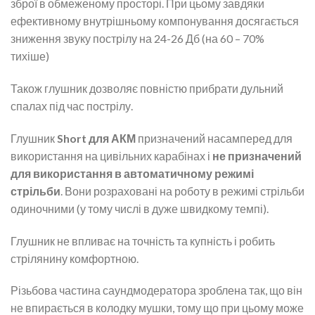
зброї в обмеженому просторі. При цьому завдяки
ефективному внутрішньому компонування досягається
зниження звуку пострілу на 24-26 Дб (на 60 – 70%
тихіше)
Також глушник дозволяє повністю прибрати дульний
спалах під час пострілу.
Глушник
Short для АКМ
призначений насамперед для
використання на цивільних карабінах і
не призначений
для використання в автоматичному режимі
стрільби
. Вони розраховані на роботу в режимі стрільби
одиночними (у тому числі в дуже швидкому темпі).
Глушник не впливає на точність та купність і робить
стрілянину комфортною.
Різьбова частина саундмодератора зроблена так, що він
не впирається в колодку мушки, тому що при цьому може