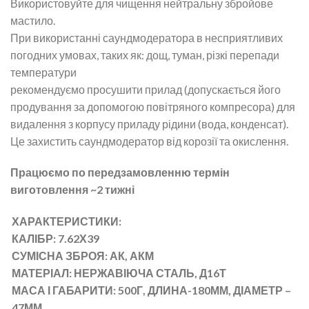
Використовуйте для чищення нейтральну збройове
мастило.
При використанні саундмодератора в несприятливих
погодних умовах, таких як: дощ, туман, різкі перепади
температури
рекомендуємо просушити прилад (допускається його
продування за допомогою повітряного компресора) для
видалення з корпусу приладу рідини (вода, конденсат).
Це захистить саундмодератор від корозії та окислення.
Працюємо по передзамовленню термін
виготовлення ~2 тижні
ХАРАКТЕРИСТИКИ:
КАЛІБР: 7.62Х39
СУМІСНА ЗБРОЯ: АК, АКМ
МАТЕРІАЛ: НЕРЖАВІЮЧА СТАЛЬ, Д16Т
МАСА І ГАБАРИТИ: 500Г, ДЛИНА-180ММ, ДІАМЕТР –
47ММ.