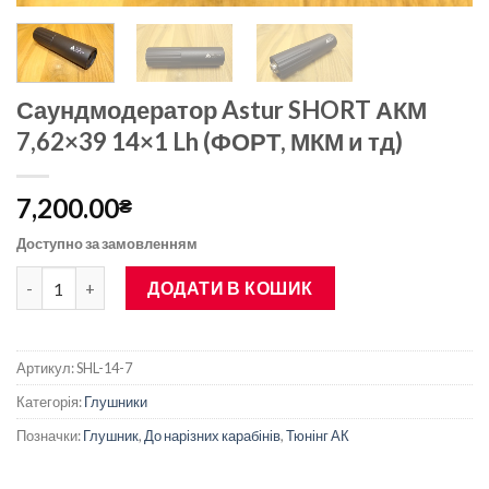
Саундмодератор Astur SHORT АКМ
7,62×39 14×1 Lh (ФОРТ, МКМ и тд)
7,200.00
₴
Доступно за замовленням
Саундмодератор Astur SHORT АКМ 7,62x39 14x1 Lh (ФОРТ, МКМ
ДОДАТИ В КОШИК
Артикул:
SHL-14-7
Категорія:
Глушники
Позначки:
Глушник
,
До нарізних карабінів
,
Тюнінг АК