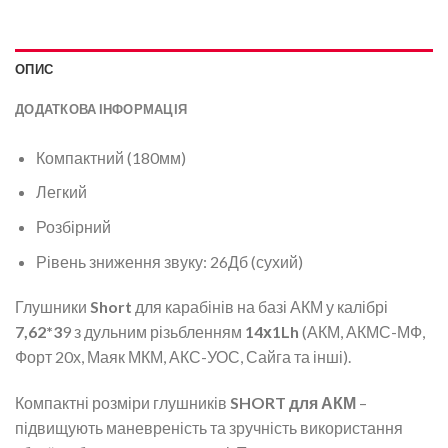
ОПИС
ДОДАТКОВА ІНФОРМАЦІЯ
Компактний (180мм)
Легкий
Розбірний
Рівень зниження звуку: 26Дб (сухий)
Глушники
Short
для карабінів на базі АКМ у калібрі
7,62*3
9 з дульним різьбленням
14х1Lh
(АКМ, АКМС-МФ,
Форт 20х, Маяк МКМ, АКС-УОС, Сайга та інші).
Компактні розміри глушників
SHORT для АКМ
–
підвищують маневреність та зручність використання