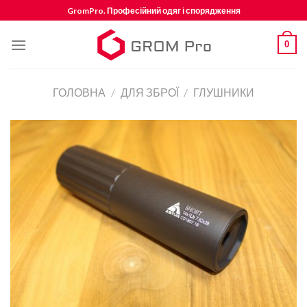
Skip
GromPro. Професійний одяг і спорядження
to
content
0
ГОЛОВНА
/
ДЛЯ ЗБРОЇ
/
ГЛУШНИКИ