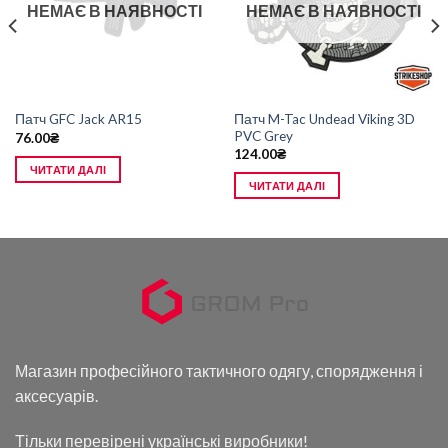
НЕМАЄ В НАЯВНОСТІ
НЕМАЄ В НАЯВНОСТІ
Патч M-Tac Undead Viking 3D
Патч GFC Jack AR15
PVC Grey
76.00
₴
124.00
₴
ЧИТАТИ ДАЛІ
ЧИТАТИ ДАЛІ
Магазин професійного тактичного одягу, спорядження і
аксесуарів.
Тільки перевірені українські виробники!