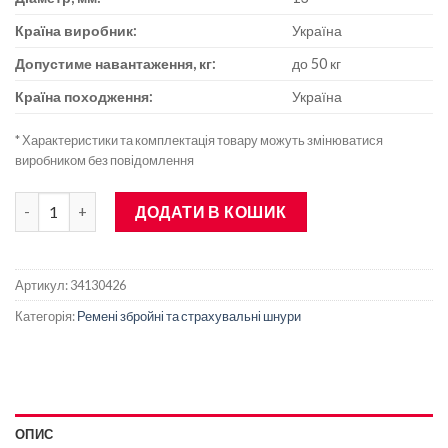
Країна виробник:
Україна
Допустиме навантаження, кг:
до 50 кг
Країна походження:
Україна
* Характеристики та комплектація товару можуть змінюватися
виробником без повідомлення
Шнур кручений страхувальний з універсальною м'якою петлею
ДОДАТИ В КОШИК
Артикул:
34130426
Категорія:
Ремені збройні та страхувальні шнури
ОПИС