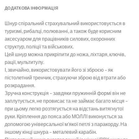
ДОДАТКОВА ІНФОРМАЦІЯ
Шнур спіральний страхувальний використовується в
туризмі, рибалці, полюванні, а також буде корисним
аксесуаром для працівників силових, охоронних
структур, поліції та військових.
Цей шнур можна прикріпити до ножа, ліхтаря, ключів,
рації, мультитулу.
І, звичайно, використовувати його зі зброєю – як
пістолетний тренчик, страхуючи зброю від втрати або
розкрадання.
Зручна конструкція – завдяки пружинній формі він не
заплутується, не провисає та не займає багато місця –
при цьому легко розтягується на відстань витягнутої
руки. Кріплення до пояса або МОЛЛІ виконується за
допомогою універсальної м’якої петлі з паракорду. На
іншому кінці шнура – металевий карабін.