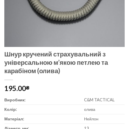
Шнур кручений страхувальний з
універсальною м’якою петлею та
карабіном (олива)
195.00
₴
Виробник:
C&M TACTICAL
Колір:
олива
Матеріал:
Нейлон
Діаметр, мм:
13