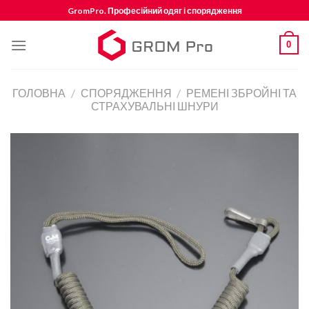
Skip
GromPro. Професійний одяг і спорядження
to
content
0
ГОЛОВНА
/
СПОРЯДЖЕННЯ
/
РЕМЕНІ ЗБРОЙНІ ТА
СТРАХУВАЛЬНІ ШНУРИ