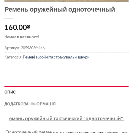
Ремень оружейный одноточечный
160.00
₴
Немає в наявності
Артикул:
2059303fc4a6
Категорія:
Ремені збройні та страхувальні шнури
ОПИС
ДОДАТКОВА ІНФОРМАЦІЯ
емень оружейный тактический "одноточечный"
Одноточечный ремень –
отличное решение для оружия при