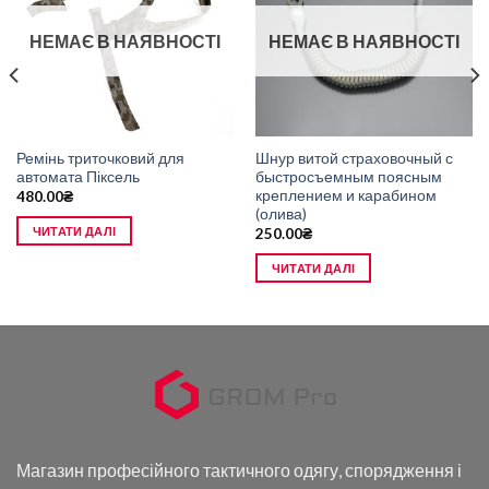
НЕМАЄ В НАЯВНОСТІ
НЕМАЄ В НАЯВНОСТІ
Ремінь триточковий для
Шнур витой страховочный с
автомата Піксель
быстросъемным поясным
креплением и карабином
480.00
₴
(олива)
ЧИТАТИ ДАЛІ
250.00
₴
ЧИТАТИ ДАЛІ
Магазин професійного тактичного одягу, спорядження і