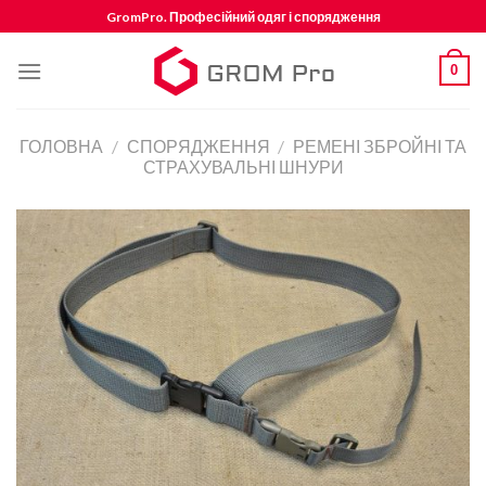
Skip
GromPro. Професійний одяг і спорядження
to
content
0
ГОЛОВНА
/
СПОРЯДЖЕННЯ
/
РЕМЕНІ ЗБРОЙНІ ТА
СТРАХУВАЛЬНІ ШНУРИ