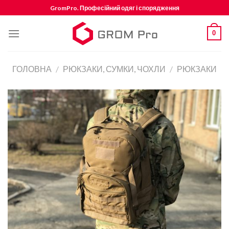
Skip
GromPro. Професійний одяг і спорядження
to
content
0
ГОЛОВНА
/
РЮКЗАКИ, СУМКИ, ЧОХЛИ
/
РЮКЗАКИ