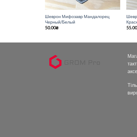
Шеврон Мифозавр Мандалорец
Шевр
Черный/Белый
Крас
50.00
₴
55.0
Маг
такт
аксе
Тіль
вир