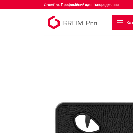
Skip
GromPro. Професійний одяг і спорядження
to
content
Кат