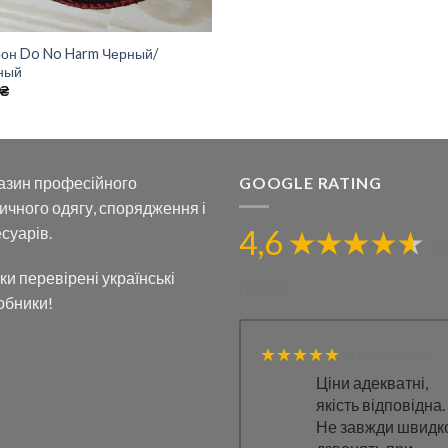
он Do No Harm Черный/
ный
0
₴
азин професійного
GOOGLE RATING
ичного одягу, спорядження і
суарів.
4,6
30
ки перевірені українські
reviews
обники!
★★★★★
2 роки тому
Ціни адекватні,
якість відповідна.
Не завжди швидк