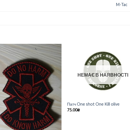
M-Tac
НЕМАЄ В НАЯВНОСТІ
Патч One shot One Kill olive
75.00
₴