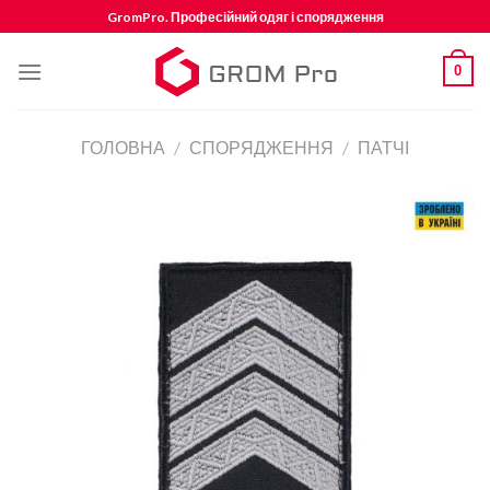
Skip
GromPro. Професійний одяг і спорядження
to
content
0
ГОЛОВНА
/
СПОРЯДЖЕННЯ
/
ПАТЧІ