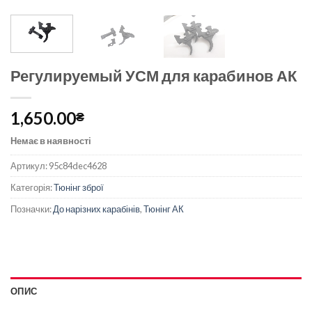
Регулируемый УСМ для карабинов АК
1,650.00
₴
Немає в наявності
Артикул:
95c84dec4628
Категорія:
Тюнінг зброї
Позначки:
До нарізних карабінів
,
Тюнінг АК
ОПИС