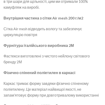
в три шари для щільності, цим ми отримали 100%
камуфляж на виробі.
Внутрішня частина з сітки Air mesh 200 г/м2
Сітка Air mesh відводить вологу та забезпечує
циркуляцію повітря
Фурнітура італійського виробника 2М
Фастекси виготовлені з чистого нейлону світового
бренду 2М
Фізично спінений поліетилен в каркасі
Каркас тримає форму завдяки фізично спіненому
поліетилену. Це матеріал найвищої якості, не
запам’ятовує форму при довготривалому використанні