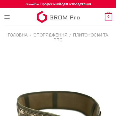
Skip
GromPro. Професійний одяг і спорядження
to
content
0
ГОЛОВНА
/
СПОРЯДЖЕННЯ
/
ПЛИТОНОСКИ ТА
РПС