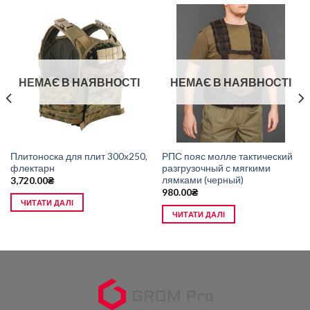
НЕМАЄ В НАЯВНОСТІ
НЕМАЄ В НАЯВНОСТІ
Плитоноска для плит 300х250,
РПС пояс молле тактический
флектарн
разгрузочный с мягкими
лямками (черный)
3,720.00
₴
980.00
₴
ЧИТАТИ ДАЛІ
ЧИТАТИ ДАЛІ