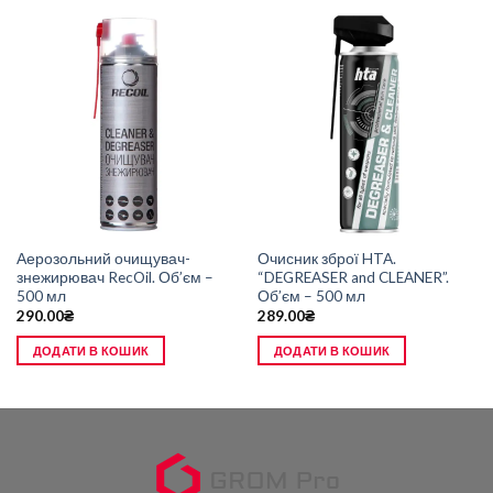
Аерозольний очищувач-
Очисник зброї HTA.
знежирювач RecOil. Об’єм –
“DEGREASER and CLEANER”.
500 мл
Об’єм – 500 мл
290.00
₴
289.00
₴
ДОДАТИ В КОШИК
ДОДАТИ В КОШИК