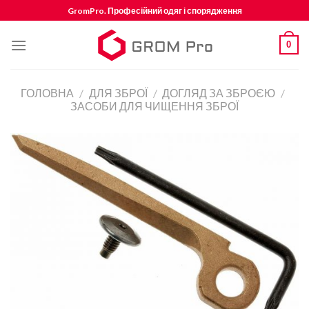
Skip
GromPro. Професійний одяг і спорядження
to
content
0
ГОЛОВНА
/
ДЛЯ ЗБРОЇ
/
ДОГЛЯД ЗА ЗБРОЄЮ
/
ЗАСОБИ ДЛЯ ЧИЩЕННЯ ЗБРОЇ