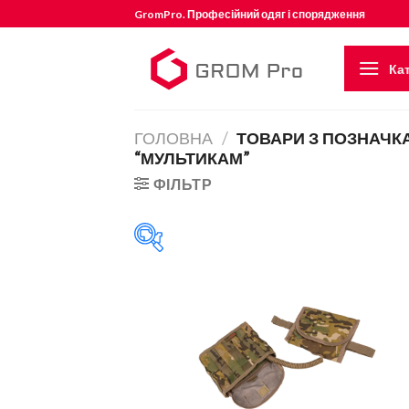
Skip
GromPro. Професійний одяг і спорядження
to
content
Кат
ГОЛОВНА
/
ТОВАРИ З ПОЗНАЧК
“МУЛЬТИКАМ”
ФІЛЬТР
Категорії товарів
Категорії товарів
Товар Калібр