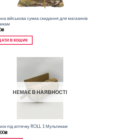
чна військова сумка скидання для магазинів
тикам
0
₴
ДАТИ В КОШИК
НЕМАЄ В НАЯВНОСТІ
мок під аптечку ROLL 1 Мультикам
.00
₴