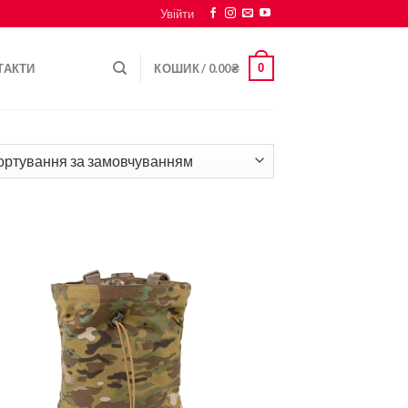
Увійти
0
ТАКТИ
КОШИК /
0.00
₴